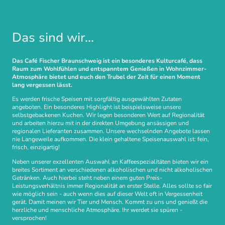
Das sind wir...
Das Café Fischer Braunschweig ist ein besonderes Kulturcafé, dass
Raum zum Wohlfühlen und entspanntem Genießen in Wohnzimmer-
Atmosphäre bietet und euch den Trubel der Zeit für einen Moment
lang vergessen lässt.
Es werden frische Speisen mit sorgfältig ausgewählten Zutaten
angeboten. Ein besonderes Highlight ist beispielsweise unsere
selbstgebackenen Kuchen. Wir legen besonderen Wert auf Regionalität
und arbeiten hierzu mit in der direkten Umgebung ansässigen und
regionalen Lieferanten zusammen. Unsere wechselnden Angebote lassen
nie Langeweile aufkommen. Die klein gehaltene Speisenauswahl ist: fein,
frisch, einzigartig!
Neben unserer exzellenten Auswahl an Kaffeespezialitäten bieten wir ein
breites Sortiment an verschiedenen alkoholischen und nicht alkoholischen
Getränken. Auch hierbei steht neben einem guten Preis-
Leistungsverhältnis immer Regionalität an erster Stelle. Alles sollte so fair
wie möglich sein - auch wenn dies auf dieser Welt oft in Vergessenheit
gerät. Damit meinen wir Tier und Mensch. Kommt zu uns und genießt die
herzliche und menschliche Atmosphäre. Ihr werdet sie spüren -
versprochen!